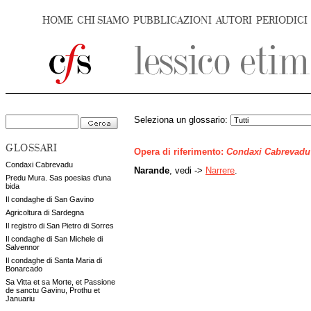
HOME
CHI SIAMO
PUBBLICAZIONI
AUTORI
PERIODICI
Seleziona un glossario:
GLOSSARI
Opera di riferimento:
Condaxi Cabrevadu
Condaxi Cabrevadu
Narande
, vedi ->
Narrere
.
Predu Mura. Sas poesias d'una
bida
Il condaghe di San Gavino
Agricoltura di Sardegna
Il registro di San Pietro di Sorres
Il condaghe di San Michele di
Salvennor
Il condaghe di Santa Maria di
Bonarcado
Sa Vitta et sa Morte, et Passione
de sanctu Gavinu, Prothu et
Januariu