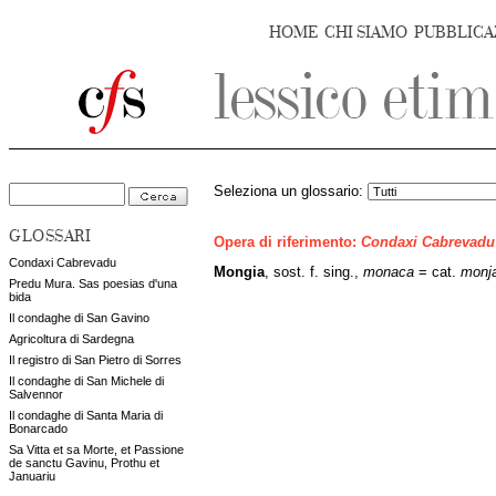
HOME
CHI SIAMO
PUBBLICA
Seleziona un glossario:
GLOSSARI
Opera di riferimento:
Condaxi Cabrevadu
Condaxi Cabrevadu
Mongia
,
sost. f. sing.,
monaca
= cat.
monj
Predu Mura. Sas poesias d'una
bida
Il condaghe di San Gavino
Agricoltura di Sardegna
Il registro di San Pietro di Sorres
Il condaghe di San Michele di
Salvennor
Il condaghe di Santa Maria di
Bonarcado
Sa Vitta et sa Morte, et Passione
de sanctu Gavinu, Prothu et
Januariu