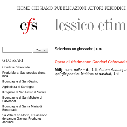
HOME
CHI SIAMO
PUBBLICAZIONI
AUTORI
PERIODICI
Seleziona un glossario:
GLOSSARI
Opera di riferimento:
Condaxi Cabrevadu
Condaxi Cabrevadu
Millj
,
num.
mille
= it.,
1.6;
Actum Aristanj a
Predu Mura. Sas poesias d'una
qui(n)biguentos bintitres si narahat
, 1.6.
bida
Il condaghe di San Gavino
Agricoltura di Sardegna
Il registro di San Pietro di Sorres
Il condaghe di San Michele di
Salvennor
Il condaghe di Santa Maria di
Bonarcado
Sa Vitta et sa Morte, et Passione
de sanctu Gavinu, Prothu et
Januariu