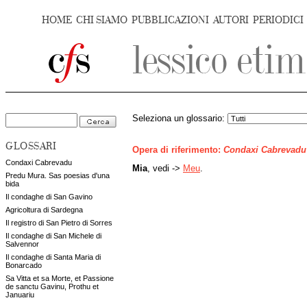
HOME
CHI SIAMO
PUBBLICAZIONI
AUTORI
PERIODICI
Seleziona un glossario:
GLOSSARI
Opera di riferimento:
Condaxi Cabrevadu
Condaxi Cabrevadu
Mia
, vedi ->
Meu
.
Predu Mura. Sas poesias d'una
bida
Il condaghe di San Gavino
Agricoltura di Sardegna
Il registro di San Pietro di Sorres
Il condaghe di San Michele di
Salvennor
Il condaghe di Santa Maria di
Bonarcado
Sa Vitta et sa Morte, et Passione
de sanctu Gavinu, Prothu et
Januariu