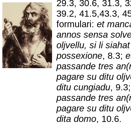
29.3, 30.6, 31.3, 3
39.2, 41.5,43.3, 4
formulari:
et manc
annos sensa solve
oljvellu, si li siaha
possexione
, 8.3;
e
passande tres an(
pagare su ditu oljve
ditu cungiadu
, 9.3
passande tres an(
pagare su ditu oljve
dita domo
, 10.6.