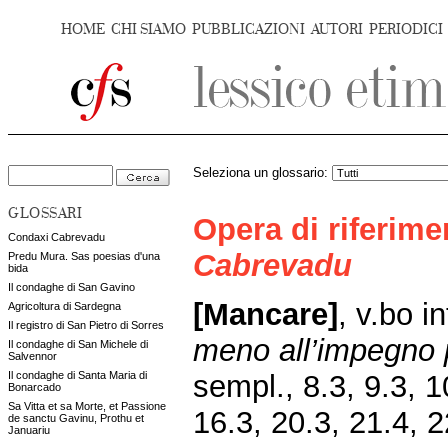
HOME
CHI SIAMO
PUBBLICAZIONI
AUTORI
PERIODICI
Seleziona un glossario:
GLOSSARI
Opera di riferim
Condaxi Cabrevadu
Cabrevadu
Predu Mura. Sas poesias d'una
bida
Il condaghe di San Gavino
[Mancare]
,
v.bo i
Agricoltura di Sardegna
Il registro di San Pietro di Sorres
meno all’impegno 
Il condaghe di San Michele di
Salvennor
sempl., 8.3, 9.3, 1
Il condaghe di Santa Maria di
Bonarcado
Sa Vitta et sa Morte, et Passione
16.3, 20.3, 21.4, 2
de sanctu Gavinu, Prothu et
Januariu