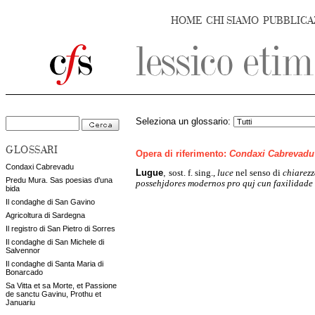
HOME
CHI SIAMO
PUBBLICA
Seleziona un glossario:
GLOSSARI
Opera di riferimento:
Condaxi Cabrevadu
Condaxi Cabrevadu
Lugue
,
sost. f. sing.,
luce
nel senso di
chiarez
Predu Mura. Sas poesias d'una
possehjdores modernos pro quj cun faxilidade s
bida
Il condaghe di San Gavino
Agricoltura di Sardegna
Il registro di San Pietro di Sorres
Il condaghe di San Michele di
Salvennor
Il condaghe di Santa Maria di
Bonarcado
Sa Vitta et sa Morte, et Passione
de sanctu Gavinu, Prothu et
Januariu