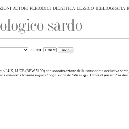
ZIONI
AUTORI
PERIODICI
DIDATTICA
LESSICO
BIBLIOGRAFIA
Lettera:
za
< LUX, LUCE (REW 5190) con sonorizzazione della consonante occlusiva sorda,
os venideros tenzana lugue et cognixione de totu su q(ui) tenet et possedit sa dit