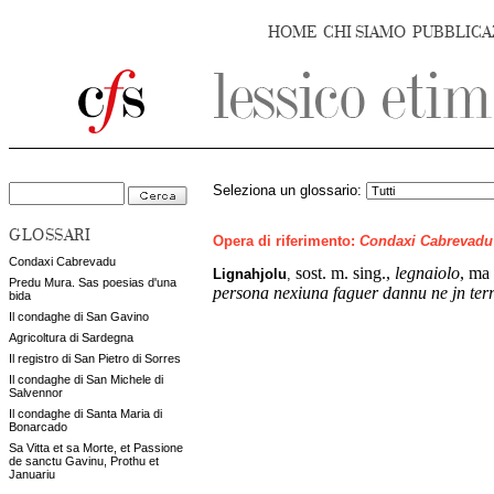
HOME
CHI SIAMO
PUBBLICA
Seleziona un glossario:
GLOSSARI
Opera di riferimento:
Condaxi Cabrevadu
Condaxi Cabrevadu
sost. m. sing.,
legnaiolo
, ma
Lignahjolu
,
Predu Mura. Sas poesias d'una
persona nexiuna faguer dannu ne jn terra
bida
Il condaghe di San Gavino
Agricoltura di Sardegna
Il registro di San Pietro di Sorres
Il condaghe di San Michele di
Salvennor
Il condaghe di Santa Maria di
Bonarcado
Sa Vitta et sa Morte, et Passione
de sanctu Gavinu, Prothu et
Januariu