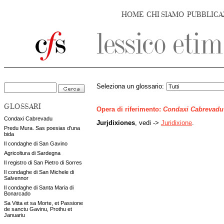
HOME
CHI SIAMO
PUBBLICA
Seleziona un glossario:
GLOSSARI
Opera di riferimento:
Condaxi Cabrevadu
Condaxi Cabrevadu
Jurjdixiones
, vedi ->
Juridixione
.
Predu Mura. Sas poesias d'una
bida
Il condaghe di San Gavino
Agricoltura di Sardegna
Il registro di San Pietro di Sorres
Il condaghe di San Michele di
Salvennor
Il condaghe di Santa Maria di
Bonarcado
Sa Vitta et sa Morte, et Passione
de sanctu Gavinu, Prothu et
Januariu