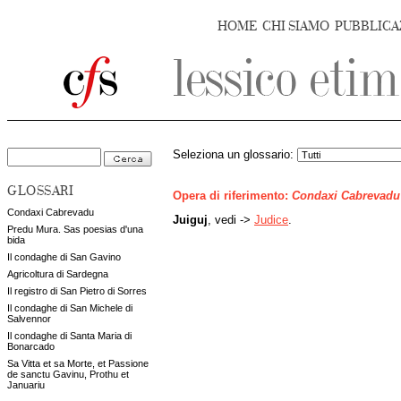
HOME
CHI SIAMO
PUBBLICA
Seleziona un glossario:
GLOSSARI
Opera di riferimento:
Condaxi Cabrevadu
Condaxi Cabrevadu
Juiguj
, vedi ->
Judice
.
Predu Mura. Sas poesias d'una
bida
Il condaghe di San Gavino
Agricoltura di Sardegna
Il registro di San Pietro di Sorres
Il condaghe di San Michele di
Salvennor
Il condaghe di Santa Maria di
Bonarcado
Sa Vitta et sa Morte, et Passione
de sanctu Gavinu, Prothu et
Januariu