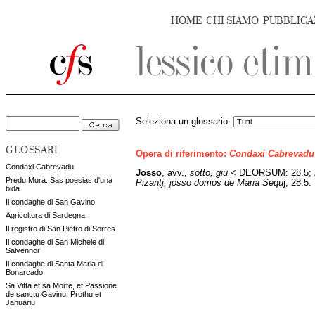
HOME
CHI SIAMO
PUBBLICA
Seleziona un glossario:
GLOSSARI
Opera di riferimento:
Condaxi Cabrevadu
Condaxi Cabrevadu
Josso
,
avv.,
sotto, giù
< DEORSUM: 28.5;
Predu Mura. Sas poesias d'una
Pizantj, josso domos de Maria Sequ
j, 28.5.
bida
Il condaghe di San Gavino
Agricoltura di Sardegna
Il registro di San Pietro di Sorres
Il condaghe di San Michele di
Salvennor
Il condaghe di Santa Maria di
Bonarcado
Sa Vitta et sa Morte, et Passione
de sanctu Gavinu, Prothu et
Januariu