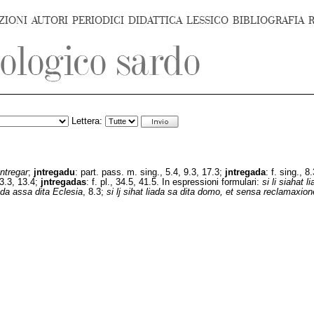
ZIONI
AUTORI
PERIODICI
DIDATTICA
LESSICO
BIBLIOGRAFIA
Lettera:
ntregar
;
jntregadu
:
part. pass. m. sing., 5.4, 9.3, 17.3;
jntregada
:
f. sing., 8
3.3, 13.4;
jntregadas
:
f. pl., 34.5, 41.5. In espressioni formulari:
si li siahat 
ada assa dita Eclesia
, 8.3;
si lj sihat liada sa dita domo, et sensa reclamaxio