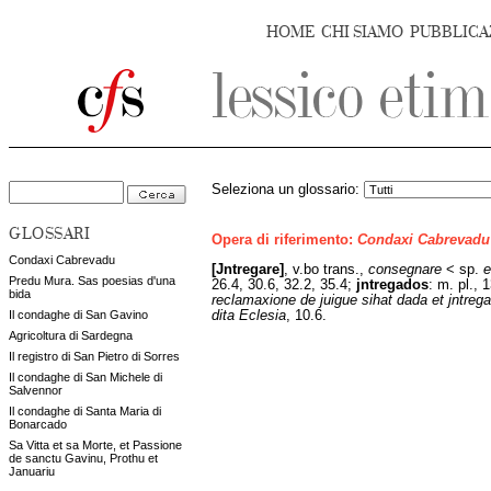
HOME
CHI SIAMO
PUBBLICA
Seleziona un glossario:
GLOSSARI
Opera di riferimento:
Condaxi Cabrevadu
Condaxi Cabrevadu
[Jntregare]
,
v.bo trans.,
consegnare
< sp.
e
Predu Mura. Sas poesias d'una
26.4, 30.6, 32.2, 35.4;
jntregados
:
m. pl., 1
bida
reclamaxione de juigue sihat dada et jntreg
dita Eclesia
, 10.6.
Il condaghe di San Gavino
Agricoltura di Sardegna
Il registro di San Pietro di Sorres
Il condaghe di San Michele di
Salvennor
Il condaghe di Santa Maria di
Bonarcado
Sa Vitta et sa Morte, et Passione
de sanctu Gavinu, Prothu et
Januariu