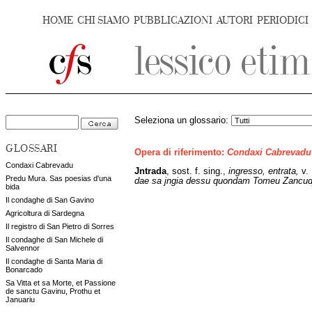
HOME
CHI SIAMO
PUBBLICAZIONI
AUTORI
PERIODICI
Seleziona un glossario:
GLOSSARI
Opera di riferimento:
Condaxi Cabrevadu
Condaxi Cabrevadu
Jntrada
,
sost. f. sing.,
ingresso, entrata,
v.
Predu Mura. Sas poesias d'una
dae sa jngia dessu quondam Tomeu Zancud
bida
Il condaghe di San Gavino
Agricoltura di Sardegna
Il registro di San Pietro di Sorres
Il condaghe di San Michele di
Salvennor
Il condaghe di Santa Maria di
Bonarcado
Sa Vitta et sa Morte, et Passione
de sanctu Gavinu, Prothu et
Januariu