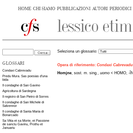
HOME
CHI SIAMO
PUBBLICAZIONI
AUTORI
PERIODICI
Seleziona un glossario:
GLOSSARI
Opera di riferimento:
Condaxi Cabrevadu
Condaxi Cabrevadu
Homjne
,
sost. m. sing.,
uomo
< HOMO, -
Ĭ
Predu Mura. Sas poesias d'una
bida
Il condaghe di San Gavino
Agricoltura di Sardegna
Il registro di San Pietro di Sorres
Il condaghe di San Michele di
Salvennor
Il condaghe di Santa Maria di
Bonarcado
Sa Vitta et sa Morte, et Passione
de sanctu Gavinu, Prothu et
Januariu