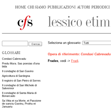
HOME
CHI SIAMO
PUBBLICAZIONI
AUTORI
PERIODICI
Seleziona un glossario:
GLOSSARI
Opera di riferimento:
Condaxi Cabrevadu
Condaxi Cabrevadu
Frades
, vedi ->
Fradj
.
Predu Mura. Sas poesias d'una
bida
Il condaghe di San Gavino
Agricoltura di Sardegna
Il registro di San Pietro di Sorres
Il condaghe di San Michele di
Salvennor
Il condaghe di Santa Maria di
Bonarcado
Sa Vitta et sa Morte, et Passione
de sanctu Gavinu, Prothu et
Januariu