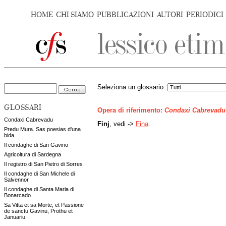
HOME
CHI SIAMO
PUBBLICAZIONI
AUTORI
PERIODICI
Seleziona un glossario:
GLOSSARI
Opera di riferimento:
Condaxi Cabrevadu
Condaxi Cabrevadu
Finj
, vedi ->
Fina
.
Predu Mura. Sas poesias d'una
bida
Il condaghe di San Gavino
Agricoltura di Sardegna
Il registro di San Pietro di Sorres
Il condaghe di San Michele di
Salvennor
Il condaghe di Santa Maria di
Bonarcado
Sa Vitta et sa Morte, et Passione
de sanctu Gavinu, Prothu et
Januariu