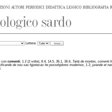
ZIONI
AUTORI
PERIODICI
DIDATTICA
LESSICO
BIBLIOGRAFIA
Lettera:
e con
comenti
; 1.2 (2 volte), 8.4, 14.5, 36.1, 36.6,
Tantj de montes, comenti he
ificande de nou sas hjpotecas he possehjdores modernos
, 1.2;
jurande et na
4.