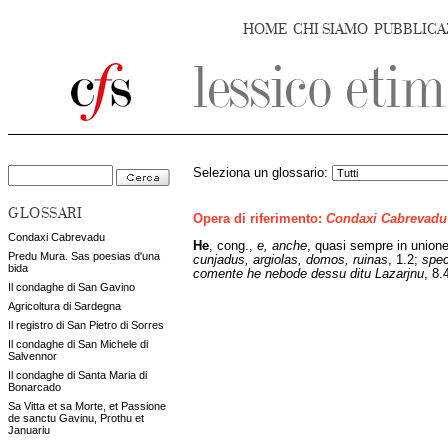
HOME
CHI SIAMO
PUBBLICA
Seleziona un glossario:
GLOSSARI
Opera di riferimento:
Condaxi Cabrevadu
Condaxi Cabrevadu
He
,
cong.,
e, anche
, quasi sempre in union
Predu Mura. Sas poesias d'una
cunjadus, argiolas, domos, ruinas
, 1.2;
spec
bida
comente he nebode dessu ditu Lazarjnu
, 8.
Il condaghe di San Gavino
Agricoltura di Sardegna
Il registro di San Pietro di Sorres
Il condaghe di San Michele di
Salvennor
Il condaghe di Santa Maria di
Bonarcado
Sa Vitta et sa Morte, et Passione
de sanctu Gavinu, Prothu et
Januariu