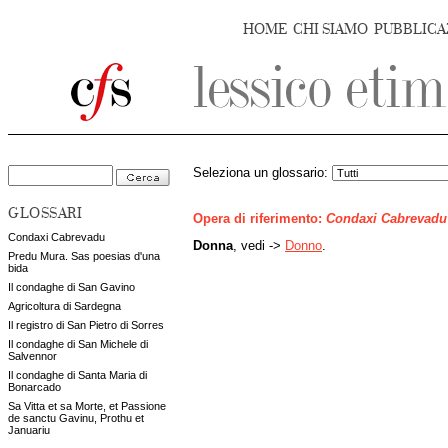
HOME
CHI SIAMO
PUBBLICA
Seleziona un glossario:
GLOSSARI
Opera di riferimento:
Condaxi Cabrevadu
Condaxi Cabrevadu
Donna
, vedi ->
Donno
.
Predu Mura. Sas poesias d'una
bida
Il condaghe di San Gavino
Agricoltura di Sardegna
Il registro di San Pietro di Sorres
Il condaghe di San Michele di
Salvennor
Il condaghe di Santa Maria di
Bonarcado
Sa Vitta et sa Morte, et Passione
de sanctu Gavinu, Prothu et
Januariu