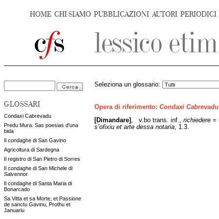
HOME
CHI SIAMO
PUBBLICAZIONI
AUTORI
PERIODICI
Seleziona un glossario:
GLOSSARI
Opera di riferimento:
Condaxi Cabrevadu
Condaxi Cabrevadu
[Dimandare]
,
v.bo trans. inf.,
richiedere
= 
Predu Mura. Sas poesias d'una
s’ofixiu et arte dessa notaria
, 1.3.
bida
Il condaghe di San Gavino
Agricoltura di Sardegna
Il registro di San Pietro di Sorres
Il condaghe di San Michele di
Salvennor
Il condaghe di Santa Maria di
Bonarcado
Sa Vitta et sa Morte, et Passione
de sanctu Gavinu, Prothu et
Januariu