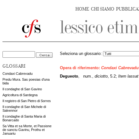
HOME
CHI SIAMO
PUBBLICA
Seleziona un glossario:
GLOSSARI
Opera di riferimento:
Condaxi Cabrevadu
Condaxi Cabrevadu
Degueoto
,
num.,
diciotto
, 5.2;
Item lassat
Predu Mura. Sas poesias d'una
bida
Il condaghe di San Gavino
Agricoltura di Sardegna
Il registro di San Pietro di Sorres
Il condaghe di San Michele di
Salvennor
Il condaghe di Santa Maria di
Bonarcado
Sa Vitta et sa Morte, et Passione
de sanctu Gavinu, Prothu et
Januariu