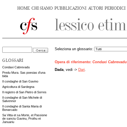
HOME
CHI SIAMO
PUBBLICAZIONI
AUTORI
PERIODICI
Seleziona un glossario:
GLOSSARI
Opera di riferimento:
Condaxi Cabrevadu
Condaxi Cabrevadu
Dada
, vedi ->
Dari
.
Predu Mura. Sas poesias d'una
bida
Il condaghe di San Gavino
Agricoltura di Sardegna
Il registro di San Pietro di Sorres
Il condaghe di San Michele di
Salvennor
Il condaghe di Santa Maria di
Bonarcado
Sa Vitta et sa Morte, et Passione
de sanctu Gavinu, Prothu et
Januariu