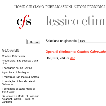
HOME
CHI SIAMO
PUBBLICAZIONI
AUTORI
PERIODICI
Seleziona un glossario:
GLOSSARI
Opera di riferimento:
Condaxi Cabrevadu
Condaxi Cabrevadu
Dolljllus
, vedi ->
dari
.
Predu Mura. Sas poesias d'una
bida
Il condaghe di San Gavino
Agricoltura di Sardegna
Il registro di San Pietro di Sorres
Il condaghe di San Michele di
Salvennor
Il condaghe di Santa Maria di
Bonarcado
Sa Vitta et sa Morte, et Passione
de sanctu Gavinu, Prothu et
Januariu