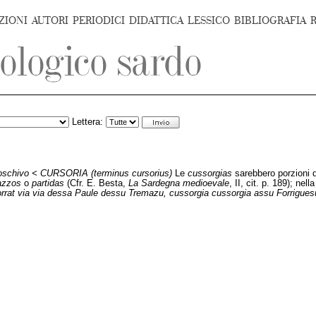
ZIONI
AUTORI
PERIODICI
DIDATTICA
LESSICO
BIBLIOGRAFIA
Lettera:
 boschivo < CURSORIA (terminus cursorius)
Le
cussorgias
sarebbero porzioni
azzos
o
partidas
(Cfr. E. Besta,
La Sardegna medioevale
, II, cit. p. 189); nel
orrat via via dessa Paule dessu Tremazu, cussorgia cussorgia assu Forrigues