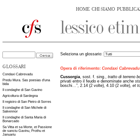
HOME
CHI SIAMO
PUBBLICA
Seleziona un glossario:
GLOSSARI
Opera di riferimento:
Condaxi Cabrevadu
Condaxi Cabrevadu
Cussorgia
,
sost. f. sing.,
tratto di terreno
Predu Mura. Sas poesias d'una
privati entro il feudo e denominate anche
st
bida
boschi…”, 2.14 (2 volte), 4.10 (2 volte),
et t
Il condaghe di San Gavino
Agricoltura di Sardegna
Il registro di San Pietro di Sorres
Il condaghe di San Michele di
Salvennor
Il condaghe di Santa Maria di
Bonarcado
Sa Vitta et sa Morte, et Passione
de sanctu Gavinu, Prothu et
Januariu