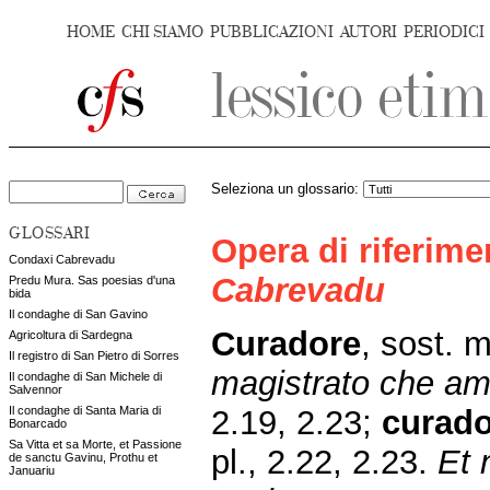
HOME
CHI SIAMO
PUBBLICAZIONI
AUTORI
PERIODICI
Seleziona un glossario:
GLOSSARI
Opera di riferim
Condaxi Cabrevadu
Cabrevadu
Predu Mura. Sas poesias d'una
bida
Il condaghe di San Gavino
Curadore
,
sost. m
Agricoltura di Sardegna
Il registro di San Pietro di Sorres
magistrato che am
Il condaghe di San Michele di
Salvennor
2.19, 2.23;
curado
Il condaghe di Santa Maria di
Bonarcado
Sa Vitta et sa Morte, et Passione
pl., 2.22, 2.23.
Et 
de sanctu Gavinu, Prothu et
Januariu