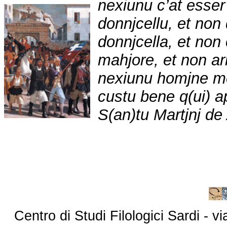
nexiunu c’at esse
donnjcellu, et non
donnjcella, et non
mahjore, et non ar
nexiunu homjne mo
custu bene q(ui) a
S(an)tu Martjnj de 
Centro di Studi Filologici Sardi - 