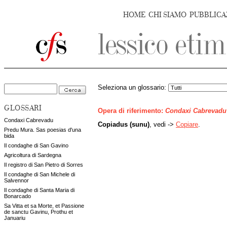
HOME
CHI SIAMO
PUBBLICA
Seleziona un glossario:
GLOSSARI
Opera di riferimento:
Condaxi Cabrevadu
Condaxi Cabrevadu
Copiadus (sunu)
, vedi ->
Copiare
.
Predu Mura. Sas poesias d'una
bida
Il condaghe di San Gavino
Agricoltura di Sardegna
Il registro di San Pietro di Sorres
Il condaghe di San Michele di
Salvennor
Il condaghe di Santa Maria di
Bonarcado
Sa Vitta et sa Morte, et Passione
de sanctu Gavinu, Prothu et
Januariu