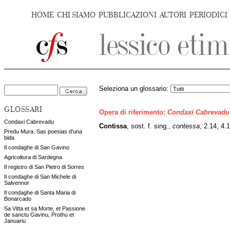
HOME
CHI SIAMO
PUBBLICAZIONI
AUTORI
PERIODICI
Seleziona un glossario:
GLOSSARI
Opera di riferimento:
Condaxi Cabrevadu
Condaxi Cabrevadu
Contissa
,
sost. f. sing.,
contessa
, 2.14, 4.
Predu Mura. Sas poesias d'una
bida
Il condaghe di San Gavino
Agricoltura di Sardegna
Il registro di San Pietro di Sorres
Il condaghe di San Michele di
Salvennor
Il condaghe di Santa Maria di
Bonarcado
Sa Vitta et sa Morte, et Passione
de sanctu Gavinu, Prothu et
Januariu