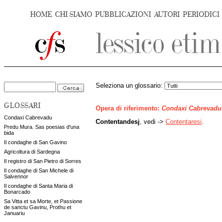
HOME
CHI SIAMO
PUBBLICAZIONI
AUTORI
PERIODICI
Seleziona un glossario:
GLOSSARI
Opera di riferimento:
Condaxi Cabrevadu
Condaxi Cabrevadu
Contentandesj
, vedi ->
Contentaresi
.
Predu Mura. Sas poesias d'una
bida
Il condaghe di San Gavino
Agricoltura di Sardegna
Il registro di San Pietro di Sorres
Il condaghe di San Michele di
Salvennor
Il condaghe di Santa Maria di
Bonarcado
Sa Vitta et sa Morte, et Passione
de sanctu Gavinu, Prothu et
Januariu