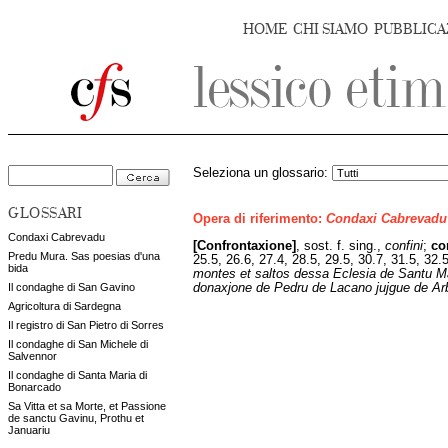
HOME
CHI SIAMO
PUBBLICA
Seleziona un glossario:
GLOSSARI
Opera di riferimento:
Condaxi Cabrevadu
Condaxi Cabrevadu
[Confrontaxione]
,
sost. f. sing.,
confini
;
co
Predu Mura. Sas poesias d'una
25.5, 26.6, 27.4, 28.5, 29.5, 30.7, 31.5, 32.
bida
montes et saltos dessa Eclesia de Santu Mar
donaxjone de Pedru de Lacano jujgue de Ar
Il condaghe di San Gavino
Agricoltura di Sardegna
Il registro di San Pietro di Sorres
Il condaghe di San Michele di
Salvennor
Il condaghe di Santa Maria di
Bonarcado
Sa Vitta et sa Morte, et Passione
de sanctu Gavinu, Prothu et
Januariu