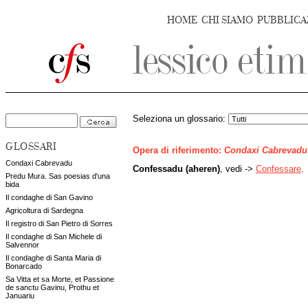
HOME
CHI SIAMO
PUBBLICA
Seleziona un glossario:
GLOSSARI
Opera di riferimento:
Condaxi Cabrevadu
Condaxi Cabrevadu
Confessadu (aheren)
, vedi ->
Confessare
.
Predu Mura. Sas poesias d'una
bida
Il condaghe di San Gavino
Agricoltura di Sardegna
Il registro di San Pietro di Sorres
Il condaghe di San Michele di
Salvennor
Il condaghe di Santa Maria di
Bonarcado
Sa Vitta et sa Morte, et Passione
de sanctu Gavinu, Prothu et
Januariu