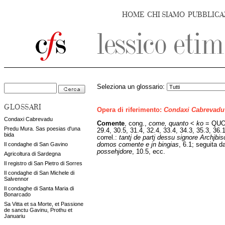
HOME
CHI SIAMO
PUBBLICA
Seleziona un glossario:
GLOSSARI
Opera di riferimento:
Condaxi Cabrevadu
Condaxi Cabrevadu
Comente
,
cong.,
come, quanto
<
ko
= QUO
Predu Mura. Sas poesias d'una
29.4, 30.5, 31.4, 32.4, 33.4, 34.3, 35.3, 36.
bida
correl.:
tantj de partj dessu signore Archjbi
domos comente e jn bingias
, 6.1; seguita 
Il condaghe di San Gavino
possehjdore
, 10.5, ecc.
Agricoltura di Sardegna
Il registro di San Pietro di Sorres
Il condaghe di San Michele di
Salvennor
Il condaghe di Santa Maria di
Bonarcado
Sa Vitta et sa Morte, et Passione
de sanctu Gavinu, Prothu et
Januariu