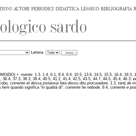
ZIONI
AUTORI
PERIODICI
DIDATTICA
LESSICO
BIBLIOGRAFIA
Lettera:
MO(DO) + -
mente
:
1.3, 1.4, 6.1, 8.4, 9.4, 10.5, 13.6, 14.5, 15.5, 16.4, 18.3, 
1, 36.4, 37.3, 38.3, 39.4, 40.5, 41.2, 41.4, 42.5, 43.5, 44.7, 44.5, 45.4, 46.3;
c
scobu, comente et dessa jnstanxia fata dessu ditu procuradore
, 1.3,
tantj de 
da
he/e
quando significa “in qualità di”:
comente he nebode
, 8.4,
comente e pos