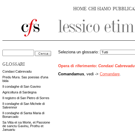
HOME
CHI SIAMO
PUBBLICA
Seleziona un glossario:
GLOSSARI
Opera di riferimento:
Condaxi Cabrevadu
Condaxi Cabrevadu
Comandamus
, vedi ->
Comandare
.
Predu Mura. Sas poesias d'una
bida
Il condaghe di San Gavino
Agricoltura di Sardegna
Il registro di San Pietro di Sorres
Il condaghe di San Michele di
Salvennor
Il condaghe di Santa Maria di
Bonarcado
Sa Vitta et sa Morte, et Passione
de sanctu Gavinu, Prothu et
Januariu