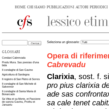
HOME
CHI SIAMO
PUBBLICAZIONI
AUTORI
PERIODICI
Seleziona un glossario:
GLOSSARI
Opera di riferim
Condaxi Cabrevadu
Cabrevadu
Predu Mura. Sas poesias d'una
bida
Il condaghe di San Gavino
Clarixia
,
sost. f. s
Agricoltura di Sardegna
Il registro di San Pietro di Sorres
pro pius clarixia d
Il condaghe di San Michele di
Salvennor
ade sas confrontax
Il condaghe di Santa Maria di
Bonarcado
Sa Vitta et sa Morte, et Passione
sa cale tenet cabi
de sanctu Gavinu, Prothu et
Januariu