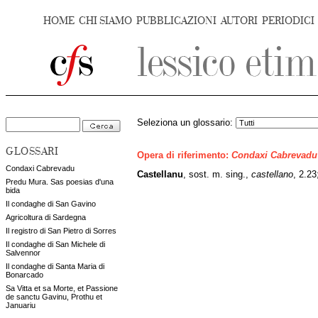
HOME
CHI SIAMO
PUBBLICAZIONI
AUTORI
PERIODICI
Seleziona un glossario:
GLOSSARI
Opera di riferimento:
Condaxi Cabrevadu
Condaxi Cabrevadu
Castellanu
,
sost. m. sing.,
castellano
, 2.2
Predu Mura. Sas poesias d'una
bida
Il condaghe di San Gavino
Agricoltura di Sardegna
Il registro di San Pietro di Sorres
Il condaghe di San Michele di
Salvennor
Il condaghe di Santa Maria di
Bonarcado
Sa Vitta et sa Morte, et Passione
de sanctu Gavinu, Prothu et
Januariu