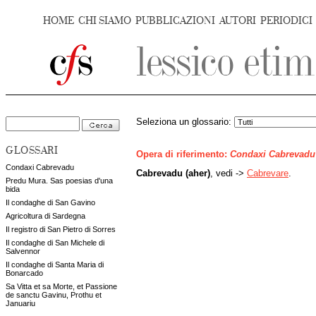
HOME
CHI SIAMO
PUBBLICAZIONI
AUTORI
PERIODICI
Seleziona un glossario:
GLOSSARI
Opera di riferimento:
Condaxi Cabrevadu
Condaxi Cabrevadu
Cabrevadu (aher)
, vedi ->
Cabrevare
.
Predu Mura. Sas poesias d'una
bida
Il condaghe di San Gavino
Agricoltura di Sardegna
Il registro di San Pietro di Sorres
Il condaghe di San Michele di
Salvennor
Il condaghe di Santa Maria di
Bonarcado
Sa Vitta et sa Morte, et Passione
de sanctu Gavinu, Prothu et
Januariu