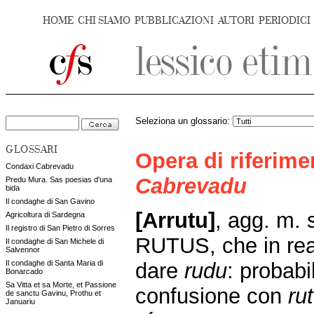
HOME
CHI SIAMO
PUBBLICAZIONI
AUTORI
PERIODICI
Seleziona un glossario:
GLOSSARI
Opera di riferim
Condaxi Cabrevadu
Cabrevadu
Predu Mura. Sas poesias d'una
bida
Il condaghe di San Gavino
[Arrutu]
,
agg. m. 
Agricoltura di Sardegna
Il registro di San Pietro di Sorres
RUTUS, che in rea
Il condaghe di San Michele di
Salvennor
dare
rudu
: probabi
Il condaghe di Santa Maria di
Bonarcado
Sa Vitta et sa Morte, et Passione
confusione con
ru
de sanctu Gavinu, Prothu et
Januariu