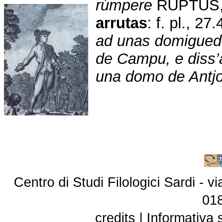
r
ú
mpere
RUPTUS, 
arrutas
: f. pl., 27.
ad unas domiguedd
de Campu, e diss’
una domo de Antj
Centro di Studi Filologici Sardi - 
01
credits
|
Informativa 