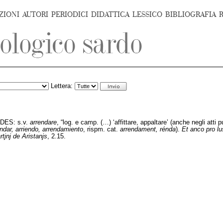
ZIONI
AUTORI
PERIODICI
DIDATTICA
LESSICO
BIBLIOGRAFIA
Lettera:
; DES: s.v.
arrendare
, “log. e camp. (…) ‘affittare, appaltare’ (anche negli atti p
endar, arriendo, arrendamiento
, rispm. cat.
arrendament, rénda
).
Et anco pro lu
tjnj de Aristanjs
, 2.15.