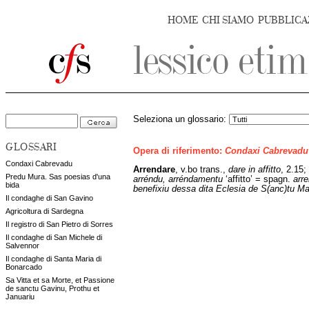
HOME
CHI SIAMO
PUBBLICA
Seleziona un glossario:
GLOSSARI
Opera di riferimento:
Condaxi Cabrevadu
Condaxi Cabrevadu
Arrendare
,
v.bo trans.,
dare in affitto
, 2.15
Predu Mura. Sas poesias d'una
arréndu, arréndamentu
‘affitto’ = spagn.
arr
bida
benefixiu dessa dita Eclesia de S(anc)tu Mar
Il condaghe di San Gavino
Agricoltura di Sardegna
Il registro di San Pietro di Sorres
Il condaghe di San Michele di
Salvennor
Il condaghe di Santa Maria di
Bonarcado
Sa Vitta et sa Morte, et Passione
de sanctu Gavinu, Prothu et
Januariu