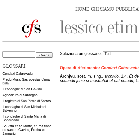
HOME
CHI SIAMO
PUBBLICA
Seleziona un glossario:
GLOSSARI
Opera di riferimento:
Condaxi Cabrevadu
Condaxi Cabrevadu
Archjvu
,
sost. m. sing.,
archivio
, 1.4.
Et de
Predu Mura. Sas poesias d'una
secundu jnnie si mostrahat et est notadu
, 1
bida
Il condaghe di San Gavino
Agricoltura di Sardegna
Il registro di San Pietro di Sorres
Il condaghe di San Michele di
Salvennor
Il condaghe di Santa Maria di
Bonarcado
Sa Vitta et sa Morte, et Passione
de sanctu Gavinu, Prothu et
Januariu