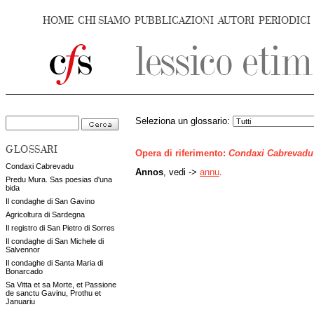
HOME
CHI SIAMO
PUBBLICAZIONI
AUTORI
PERIODICI
Seleziona un glossario:
GLOSSARI
Opera di riferimento:
Condaxi Cabrevadu
Condaxi Cabrevadu
Annos
, vedi ->
annu
.
Predu Mura. Sas poesias d'una
bida
Il condaghe di San Gavino
Agricoltura di Sardegna
Il registro di San Pietro di Sorres
Il condaghe di San Michele di
Salvennor
Il condaghe di Santa Maria di
Bonarcado
Sa Vitta et sa Morte, et Passione
de sanctu Gavinu, Prothu et
Januariu