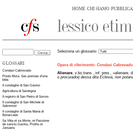
HOME
CHI SIAMO
PUBBLICA
Seleziona un glossario:
GLOSSARI
Opera di riferimento:
Condaxi Cabrevadu
Condaxi Cabrevadu
Alienare
,
v.bo trans., inf. pres., «alienare,
Predu Mura. Sas poesias d'una
o procuradorj dessa dita Eclesia, non potana
bida
Il condaghe di San Gavino
Agricoltura di Sardegna
Il registro di San Pietro di Sorres
Il condaghe di San Michele di
Salvennor
Il condaghe di Santa Maria di
Bonarcado
Sa Vitta et sa Morte, et Passione
de sanctu Gavinu, Prothu et
Januariu