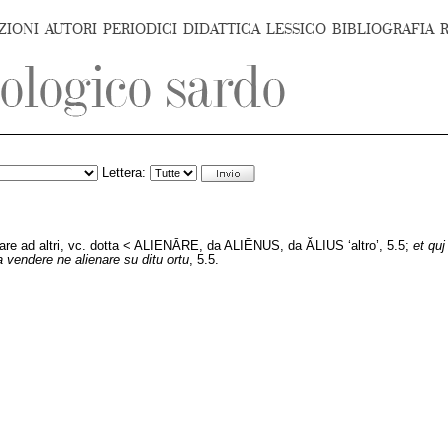
ZIONI
AUTORI
PERIODICI
DIDATTICA
LESSICO
BIBLIOGRAFIA
Lettera:
 dare ad altri, vc. dotta < ALIENĀRE, da ALIĒNUS, da ĂLIUS ‘altro’, 5.5;
et quj
 vendere ne alienare su ditu ortu
, 5.5.