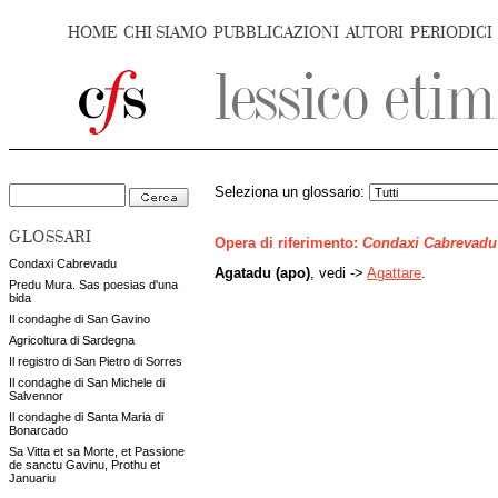
HOME
CHI SIAMO
PUBBLICAZIONI
AUTORI
PERIODICI
Seleziona un glossario:
GLOSSARI
Opera di riferimento:
Condaxi Cabrevadu
Condaxi Cabrevadu
Agatadu (apo)
, vedi ->
Agattare
.
Predu Mura. Sas poesias d'una
bida
Il condaghe di San Gavino
Agricoltura di Sardegna
Il registro di San Pietro di Sorres
Il condaghe di San Michele di
Salvennor
Il condaghe di Santa Maria di
Bonarcado
Sa Vitta et sa Morte, et Passione
de sanctu Gavinu, Prothu et
Januariu