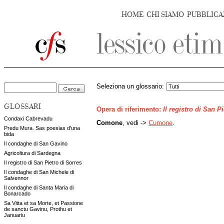
HOME
CHI SIAMO
PUBBLICA
Seleziona un glossario:
GLOSSARI
Opera di riferimento:
Il registro di San P
Condaxi Cabrevadu
Comone
, vedi ->
Cumone
.
Predu Mura. Sas poesias d'una
bida
Il condaghe di San Gavino
Agricoltura di Sardegna
Il registro di San Pietro di Sorres
Il condaghe di San Michele di
Salvennor
Il condaghe di Santa Maria di
Bonarcado
Sa Vitta et sa Morte, et Passione
de sanctu Gavinu, Prothu et
Januariu