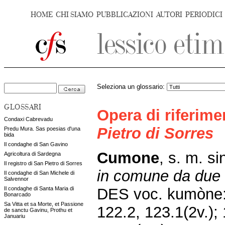
HOME
CHI SIAMO
PUBBLICAZIONI
AUTORI
PERIODICI
Seleziona un glossario:
GLOSSARI
Opera di riferim
Condaxi Cabrevadu
Pietro di Sorres
Predu Mura. Sas poesias d'una
bida
Il condaghe di San Gavino
Cumone
, s. m. si
Agricoltura di Sardegna
Il registro di San Pietro di Sorres
in comune
da due 
Il condaghe di San Michele di
Salvennor
DES voc. kumòne:
Il condaghe di Santa Maria di
Bonarcado
Sa Vitta et sa Morte, et Passione
122.2, 123.1(2v.);
de sanctu Gavinu, Prothu et
Januariu