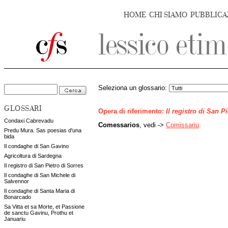
HOME
CHI SIAMO
PUBBLICA
Seleziona un glossario:
GLOSSARI
Opera di riferimento:
Il registro di San P
Condaxi Cabrevadu
Comessarios
, vedi ->
Comissariu
.
Predu Mura. Sas poesias d'una
bida
Il condaghe di San Gavino
Agricoltura di Sardegna
Il registro di San Pietro di Sorres
Il condaghe di San Michele di
Salvennor
Il condaghe di Santa Maria di
Bonarcado
Sa Vitta et sa Morte, et Passione
de sanctu Gavinu, Prothu et
Januariu