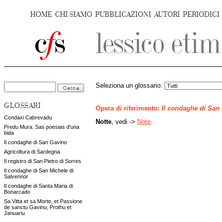
HOME
CHI SIAMO
PUBBLICAZIONI
AUTORI
PERIODICI
Seleziona un glossario:
GLOSSARI
Opera di riferimento:
Il condaghe di San
Condaxi Cabrevadu
Notte
, vedi ->
Note
.
Predu Mura. Sas poesias d'una
bida
Il condaghe di San Gavino
Agricoltura di Sardegna
Il registro di San Pietro di Sorres
Il condaghe di San Michele di
Salvennor
Il condaghe di Santa Maria di
Bonarcado
Sa Vitta et sa Morte, et Passione
de sanctu Gavinu, Prothu et
Januariu