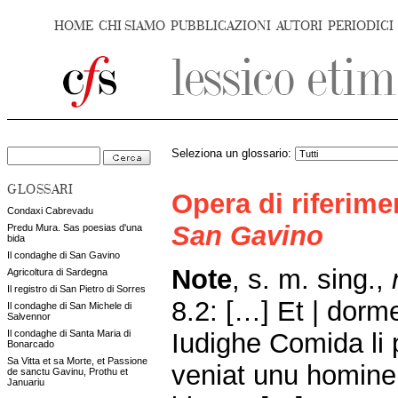
HOME
CHI SIAMO
PUBBLICAZIONI
AUTORI
PERIODICI
Seleziona un glossario:
GLOSSARI
Opera di riferim
Condaxi Cabrevadu
San Gavino
Predu Mura. Sas poesias d'una
bida
Il condaghe di San Gavino
Note
, s. m. sing.,
Agricoltura di Sardegna
Il registro di San Pietro di Sorres
8.2: […] Et | dor
Il condaghe di San Michele di
Salvennor
Iudighe Comida li p
Il condaghe di Santa Maria di
Bonarcado
Sa Vitta et sa Morte, et Passione
veniat unu homine 
de sanctu Gavinu, Prothu et
Januariu