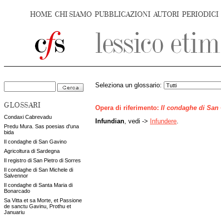
HOME
CHI SIAMO
PUBBLICAZIONI
AUTORI
PERIODICI
Seleziona un glossario:
GLOSSARI
Opera di riferimento:
Il condaghe di San
Condaxi Cabrevadu
Infundian
, vedi ->
Infundere
.
Predu Mura. Sas poesias d'una
bida
Il condaghe di San Gavino
Agricoltura di Sardegna
Il registro di San Pietro di Sorres
Il condaghe di San Michele di
Salvennor
Il condaghe di Santa Maria di
Bonarcado
Sa Vitta et sa Morte, et Passione
de sanctu Gavinu, Prothu et
Januariu