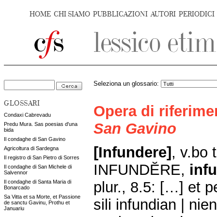
HOME
CHI SIAMO
PUBBLICAZIONI
AUTORI
PERIODICI
Seleziona un glossario:
GLOSSARI
Opera di riferim
Condaxi Cabrevadu
San Gavino
Predu Mura. Sas poesias d'una
bida
Il condaghe di San Gavino
[Infundere]
, v.bo t
Agricoltura di Sardegna
Il registro di San Pietro di Sorres
INFUNDĔRE,
inf
Il condaghe di San Michele di
Salvennor
plur., 8.5: […] et
Il condaghe di Santa Maria di
Bonarcado
Sa Vitta et sa Morte, et Passione
sili infundian | ni
de sanctu Gavinu, Prothu et
Januariu