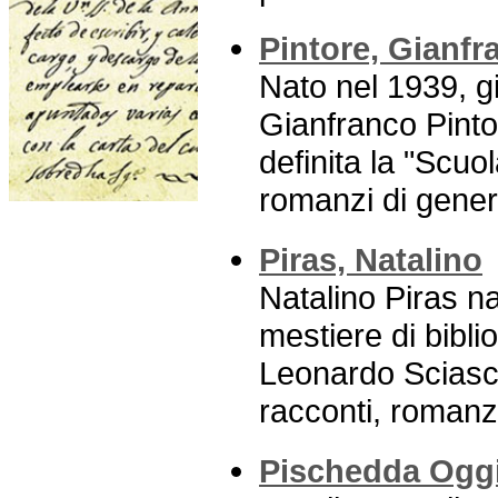
Pintore, Gianfr
Nato nel 1939, g
Gianfranco Pintor
definita la "Scuo
romanzi di genere
Piras, Natalino
Natalino Piras na
mestiere di bibli
Leonardo Sciasci
racconti, romanzi,
Pischedda Oggi