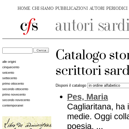
HOME
CHI SIAMO
PUBBLICAZIONI
AUTORI
PERIODICI
Catalogo sto
alle origini
scrittori sa
cinquecento
seicento
settecento
primo ottocento
Disponi il catalogo
secondo ottocento
Pes, Maria
primo novecento
secondo novecento
Cagliaritana, ha 
contemporanei
medie. Oggi colla
poesia. ...