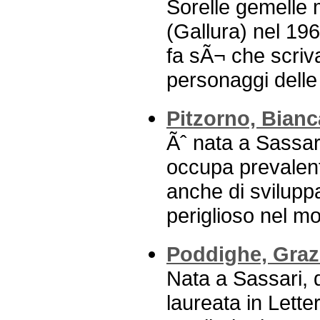
Sorelle gemelle
(Gallura) nel 19
fa sÃ¬ che scriv
personaggi delle l
Pitzorno, Bianc
Ãˆ nata a Sassari
occupa prevalent
anche di svilupp
periglioso nel mo
Poddighe, Graz
Nata a Sassari, d
laureata in Lett