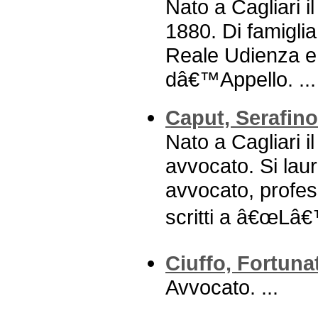
Nato a Cagliari i
1880. Di famiglia
Reale Udienza e,
dâ€™Appello. ...
Caput, Serafino
Nato a Cagliari i
avvocato. Si laur
avvocato, profess
scritti a â€œLâ€
Ciuffo, Fortuna
Avvocato. ...