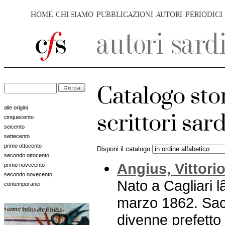
HOME
CHI SIAMO
PUBBLICAZIONI
AUTORI
PERIODICI
Catalogo sto
alle origini
scrittori sar
cinquecento
seicento
settecento
primo ottocento
Disponi il catalogo
secondo ottocento
Angius, Vittori
primo novecento
secondo novecento
Nato a Cagliari 
contemporanei
marzo 1862. Sace
divenne prefetto