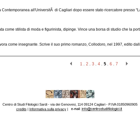
a Contemporanea all'UniversitÃ di Cagliari dopo essere stato ricercatore presso "La
a come stilista di moda e figurinista, dipinge. Vince una borsa di studio che la port
vora come insegnante. Scrive il suo primo romanzo, Collodoro, nel 1997, edito dalla 
1
.
2
.
3
.
4
.
5
.
6
.
7
Centro di Studi Filologici Sardi - via dei Genovesi, 114 09124 Cagliari - P.IVA 01850960905
credits
|
Informativa sulla privacy
|