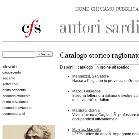
HOME
CHI SIAMO
PUBBLICA
Catalogo storico ragionat
alle origini
Disponi il catalogo
cinquecento
Mannuzzu, Salvatore
seicento
Nasce a Pitigliano in provincia di Gross
settecento
primo ottocento
Marci, Giuseppe
Insegna letteratura italiana e svolge att
secondo ottocento
della vipera", redattore ...
primo novecento
secondo novecento
Marilotti, Gianni
contemporanei
Vive e lavora a Cagliari, Ã¨ professore d
occupandosi attivamente di ...
Marras, Mariella
Lâ€™autrice da anni Ã¨ impegnata nello s