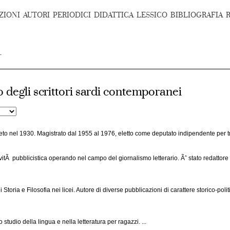
ZIONI
AUTORI
PERIODICI
DIDATTICA
LESSICO
BIBLIOGRAFIA
o degli scrittori sardi contemporanei
eto nel 1930. Magistrato dal 1955 al 1976, eletto come deputato indipendente per tre 
ivitÃ pubblicistica operando nel campo del giornalismo letterario. Ãˆ stato redattore e
i Storia e Filosofia nei licei. Autore di diverse pubblicazioni di carattere storico-p
tudio della lingua e nella letteratura per ragazzi. ...