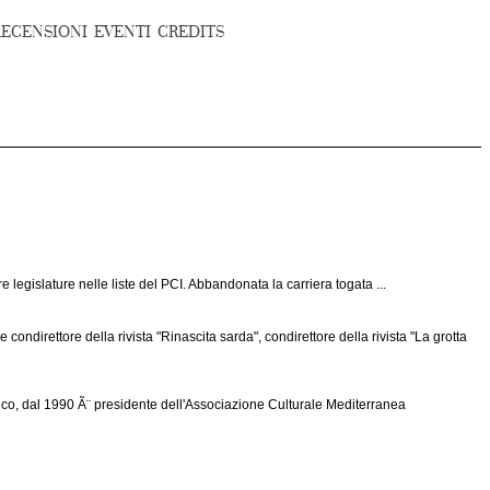
RECENSIONI
EVENTI
CREDITS
legislature nelle liste del PCI. Abbandonata la carriera togata ...
 condirettore della rivista "Rinascita sarda", condirettore della rivista "La grotta
olitico, dal 1990 Ã¨ presidente dell'Associazione Culturale Mediterranea