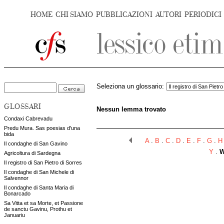
HOME
CHI SIAMO
PUBBLICAZIONI
AUTORI
PERIODICI
Seleziona un glossario:
GLOSSARI
Nessun lemma trovato
Condaxi Cabrevadu
Predu Mura. Sas poesias d'una
bida
A
.
B
.
C
.
D
.
E
.
F
.
G
.
H
Il condaghe di San Gavino
Y
.
Agricoltura di Sardegna
Il registro di San Pietro di Sorres
Il condaghe di San Michele di
Salvennor
Il condaghe di Santa Maria di
Bonarcado
Sa Vitta et sa Morte, et Passione
de sanctu Gavinu, Prothu et
Januariu